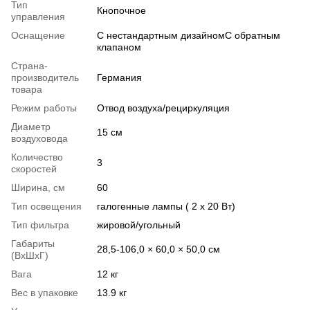
Тип
Кнопочное
управления
Оснащение
С нестандартным дизайномС обратным
клапаном
Страна-
производитель
Германия
товара
Режим работы
Отвод воздуха/рециркуляция
Диаметр
15 см
воздуховода
Количество
3
скоростей
Ширина, см
60
Тип освещения
галогенные лампы ( 2 х 20 Вт)
Тип фильтра
жировой/угольный
Габариты
28,5-106,0 × 60,0 × 50,0 см
(ВхШхГ)
Вага
12 кг
Вес в упаковке
13.9 кг