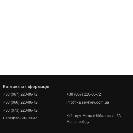
Контактна інформація
+38 (067) 220-86-72
+38 (067) 220-86-72
+38 (066) 220-86-72
info@kaiser-kiev.com.ua
+38 (073) 220-86-72
Київ, вул. Миколи Кібальчича, 2А
Передзвонити вам?
Мапа проїзду