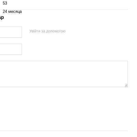
53
24 месяца
ар
Увійти за допомогою