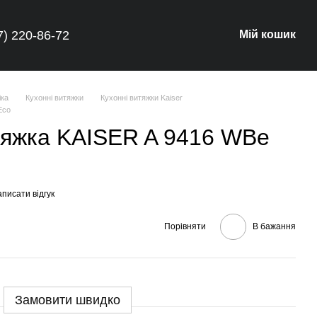
7) 220-86-72
Мій кошик
іка
Кухонні витяжки
Кухонні витяжки Kaiser
Eco
тяжка KAISER A 9416 WBe
писати відгук
Порівняти
В бажання
Замовити швидко