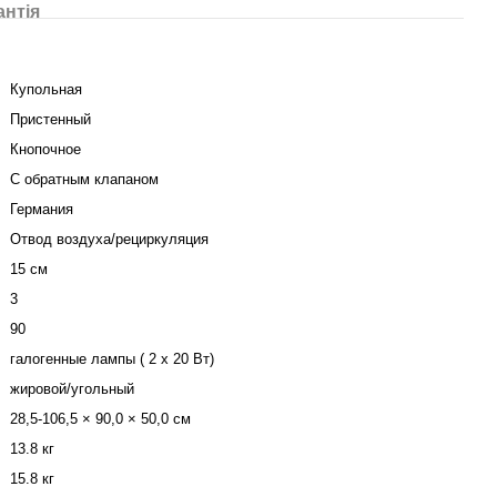
антія
Купольная
Пристенный
Кнопочное
С обратным клапаном
Германия
Отвод воздуха/рециркуляция
15 см
3
90
галогенные лампы ( 2 х 20 Вт)
жировой/угольный
28,5-106,5 × 90,0 × 50,0 см
13.8 кг
15.8 кг