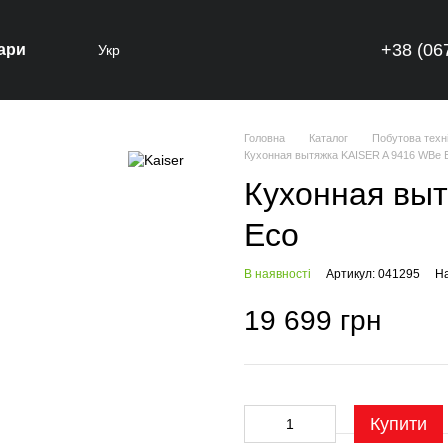
+38 (06
ари
Укр
Головна
Каталог
Побутова техн
Кухонная вытяжка KAISER A 9416 WBe 
Кухонная вы
Eco
В наявності
Артикул: 041295
На
19 699 грн
Купити