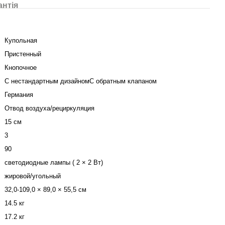
антія
Купольная
Пристенный
Кнопочное
С нестандартным дизайномС обратным клапаном
Германия
Отвод воздуха/рециркуляция
15 см
3
90
светодиодные лампы ( 2 × 2 Вт)
жировой/угольный
32,0-109,0 × 89,0 × 55,5 см
14.5 кг
17.2 кг