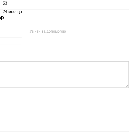
53
24 месяца
ар
Увійти за допомогою