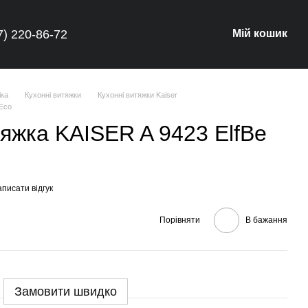
7) 220-86-72
Мій кошик
іка
Кухонні витяжки
Кухонні витяжки Kaiser
 Eco
яжка KAISER A 9423 ElfBe
писати відгук
Порівняти
В бажання
Замовити швидко