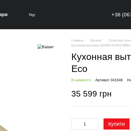
+38 (06
ари
Укр
Головна
Каталог
Побутова техн
Кухонная вытяжка KAISER A 9423 ElfBe
Кухонная выт
Eco
В наявності
Артикул: 041646
На
35 599 грн
Купити