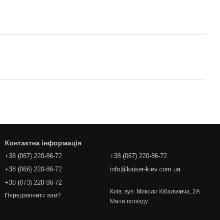
Контактна інформація
+38 (067) 220-86-72
+38 (067) 220-86-72
+38 (066) 220-86-72
info@kaiser-kiev.com.ua
+38 (073) 220-86-72
Київ, вул. Миколи Кібальчича, 2А
Передзвонити вам?
Мапа проїзду