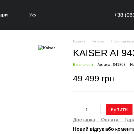
+38 (06
ари
Укр
Головна
Каталог
Побутова техн
KAISER AI 94
В наявності
Артикул: 041868
На
49 499 грн
Купити
Доставка
Оплата
Гар
Новий відгук або комент