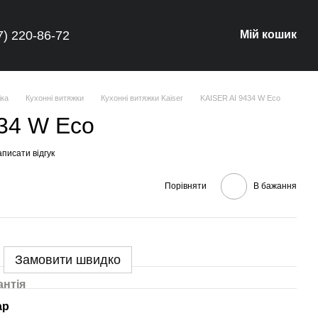
7) 220-86-72
Мій кошик
іка
Кухонні витяжки
Кухонні витяжки Kaiser
KAISER AI 9434 W Eco
34 W Eco
писати відгук
Порівняти
В бажання
Замовити швидко
антія
ар