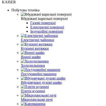
KAISER
Побутова техніка
Вбудовані варильні поверхні
Газові поверхні
Електричні поверхні
Індукційні поверхні
Електричні чайники
Кухонні витяжки
Винні шафи
Холодильники
Посудомийні машини
Вбудовувані духові шафи
Плити кухонні
Мікрохвильові печі