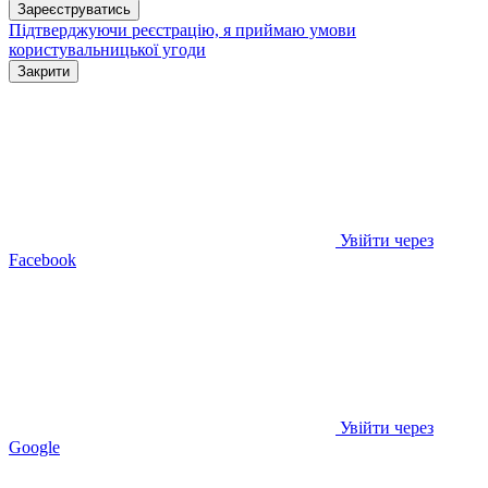
Зареєструватись
Підтверджуючи реєстрацію, я приймаю умови
користувальницької угоди
Закрити
Увійти через
Facebook
Увійти через
Google