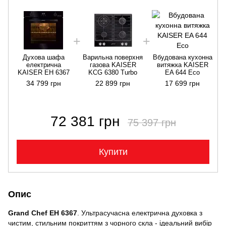
Духова шафа
Варильна поверхня
Вбудована кухонна
електрична
газова KAISER
витяжка KAISER
KAISER EH 6367
KCG 6380 Turbo
EA 644 Eco
34 799 грн
22 899 грн
17 699 грн
72 381 грн
75 397 грн
Купити
Опис
Grand Chef EH 6367
. Ультрасучасна електрична духовка з
чистим, стильним покриттям з чорного скла - ідеальний вибір