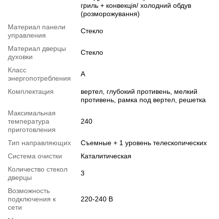
гриль + конвекція/ холодний обдув
(розморожування)
Материал панели
Стекло
управления
Материал дверцы
Стекло
духовки
Класс
А
энергопотребления
Комплектация
вертел, глубокий противень, мелкий
противень, рамка под вертел, решетка
Максимальная
температура
240
приготовления
Тип направляющих
Съемные + 1 уровень телескопических
Система очистки
Каталитическая
Количество стекол
3
дверцы
Возможность
подключения к
220-240 В
сети