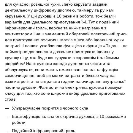
для сучасної розкішної кухні.
Легко керувати завдяки
центральному цифровому дисплею, таймеру та ручкам
керування.
У цій духовці є 10 режимів роботи, тож безліч
варіантів для ідеального приготування їжі.
Тут є подвійний
інфрачервоний гриль, верхнє та нижнє нагрівання з
вентилятором і наш знаменитий обертовий електричний гриль
для приготування великих шматків м’яса або ідеальної курки
на грилі.
І нашою улюбленою функцією є функція «Піца» — це
неймовірне доповнення дозволяє приготувати ідеальну
хрустку піцу, яка буде конкурувати з справжнім італійським
піцерійом!
Наші духовки завжди дуже легко чистити та
обслуговувати, вони мають емальовані панелі та функцію
самоочищення, щоб ви могли витрачати більше часу на
важливі речі,
а не витрачати години на очищення внутрішньої
частини духовки.
Фантастична електрична духовка преміум-
класу для тих, хто хоче широкий вибір ідеально приготованих
страв.
Ультрасучасне покриття з чорного скла
Багатофункціональна електрична духовка, з 10 режимами
роботи
Подвійний інфрачервоний гриль