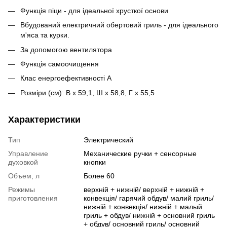
Функція піци - для ідеальної хрусткої основи
Вбудований електричний обертовий гриль - для ідеального
м'яса та курки.
За допомогою вентилятора
Функція самоочищення
Клас енергоефективності А
Розміри (см): В х 59,1, Ш х 58,8, Г х 55,5
Характеристики
Тип
Электрический
Управление
Механические ручки + сенсорные
духовкой
кнопки
Объем, л
Более 60
Режимы
верхній + нижній/ верхній + нижній +
приготовления
конвекція/ гарячий обдув/ малий гриль/
нижній + конвекція/ нижній + малый
гриль + обдув/ нижній + основний гриль
+ обдув/ основний гриль/ основний