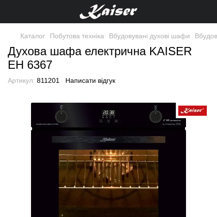
Каталог
Побутова техніка
Вбудовувані духові шафи
Вбудов
Духова шафа електрична KAISER
EH 6367
Артикул:
811201
Написати відгук