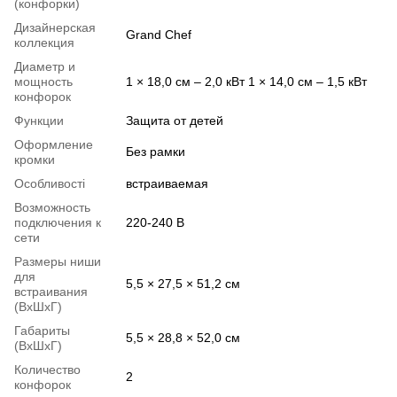
(конфорки)
Дизайнерская
Grand Chef
коллекция
Диаметр и
мощность
1 × 18,0 см – 2,0 кВт 1 × 14,0 см – 1,5 кВт
конфорок
Функции
Защита от детей
Оформление
Без рамки
кромки
Особливості
встраиваемая
Возможность
подключения к
220-240 В
сети
Размеры ниши
для
5,5 × 27,5 × 51,2 см
встраивания
(ВхШхГ)
Габариты
5,5 × 28,8 × 52,0 см
(ВхШхГ)
Количество
2
конфорок