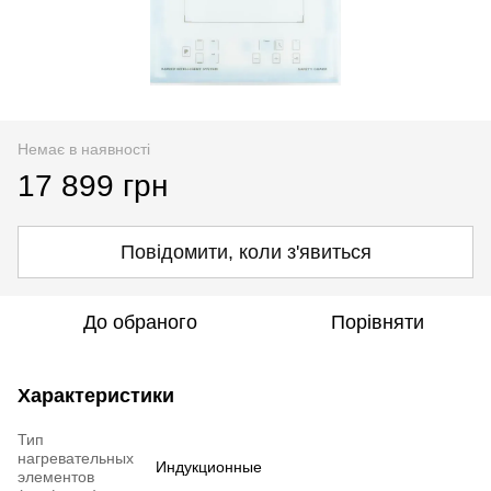
Немає в наявності
17 899 грн
Повідомити, коли з'явиться
До обраного
Порівняти
Характеристики
Тип
нагревательных
Индукционные
элементов