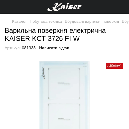
Каталог
Побутова техніка
Вбудовані варильні поверхні
Вбу
Варильна поверхня електрична
KAISER KCT 3726 FI W
Артикул:
081338
Написати відгук