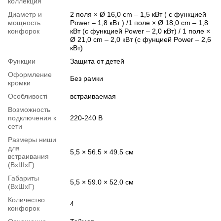
коллекция
Диаметр и
2 поля × Ø 16,0 cm – 1,5 кВт ( с функцией
мощность
Power – 1,8 кВт ) /1 поле × Ø 18,0 cm – 1,8
конфорок
кВт (с функцией Power – 2,0 кВт) / 1 поле ×
Ø 21,0 cm – 2,0 кВт (с фунцией Power – 2,6
кВт)
Функции
Защита от детей
Оформление
Без рамки
кромки
Особливості
встраиваемая
Возможность
подключения к
220-240 В
сети
Размеры ниши
для
5,5 × 56.5 × 49.5 см
встраивания
(ВхШхГ)
Габариты
5,5 × 59.0 × 52.0 см
(ВхШхГ)
Количество
4
конфорок