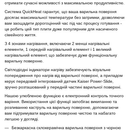
отримати сучасні можливості з максимальною продуктивністю.
Система QuickHeat гарантує, що ваша варильна поверхня
досягає максимальної температури без затримки, дозволяючи
вам заощадити дорогоцінний час під час процесу готування -
це робить цей тип плити дуже популярним для насиченого
сімейного життя.
З 4 зонами нагрівання, включаючи 2 менші нагрівальні
елементи, 1 середній нагрівальний елемент і 1 великий
нагрівальний елемент, що забезпечує дуже функціональну
варильну поверхню.
Світлодіодні індикатори нагріву забезпечують візуальне
попередження про нагрів від варильної поверхні, а приладом
керує передовий інтегрований датчик Kaiser Power-Slide,
зручно розташований у передній частині варильної поверхні.
Нашою улюбленою функцією є електронний контроль точного
варіння. Використання цієї функції запобігає википанню та
розливанню каструль на варильну поверхню, допомагаючи
вам підтримувати варильну поверхню чистою та набагато
легшою у догляді.
Безкаркасна склокерамічна варильна поверхня з чорною