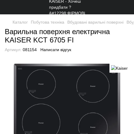
Каталог
Побутова техніка
Вбудовані варильні поверхні
Вбу
Варильна поверхня електрична
KAISER KCT 6705 FI
Артикул:
081154
Написати відгук