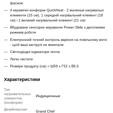
фаскою
4 керамічні конфорки QuickHeat - 2 маленькі нагрівальні
елементи (15 см), 1 середній нагрівальний елемент (18
см) і 1 великий нагрівальний елемент (21 см)
Вбудоване сенсорне керування Power-Slide з дисплеями
режимів роботи
Електронний точний контроль варіння на повільному вогні
- щоб ваші каструлі не википали
Світлодіодні індикатори тепла
Легко чистити
Розміри продукту (см) = Ш59 х Г52 х В5,5
Характеристики
Тип
нагревательных
Индукционные
элементов
(конфорки)
Дизайнерская
Grand Chef