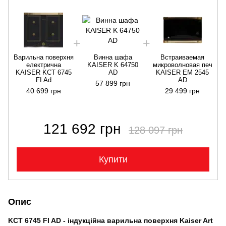
Варильна поверхня
Винна шафа
Встраиваемая
В
електрична
KAISER K 64750
микроволновая печ
KAISER KCT 6745
AD
KAISER EM 2545
FI Ad
AD
57 899 грн
40 699 грн
29 499 грн
121 692 грн
128 097 грн
Купити
Опис
KCT 6745 FI AD - індукційна варильна поверхня Kaiser Art