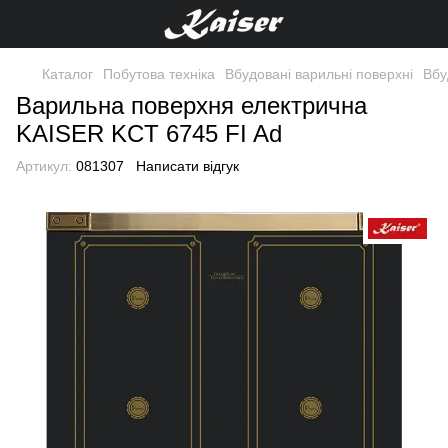
Каталог
Побутова техніка
Вбудовані варильні поверхні
Вбу
Варильна поверхня електрична
KAISER KCT 6745 FI Ad
Артикул:
081307
Написати відгук