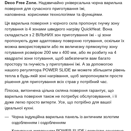
Deco Free Zone.
Надзвичайно універсальна чорна варильна
поверхня для сучасного приготування їжі,
наповнена
корисними технологіями та функціями.
Ця варильна поверхня з чорного скла пропонує гнучку зону
готування із 4 зонами швидкого нагріву QuickHeat.
Вона
складається з 2 ВІЛЬНИХ зон приготування їжі - ці зони
пропонують дуже адаптовану поверхню готування, оскільки їх
можна використовувати або як величезну прямокутну зону
готування розміром 200 мм x 400 мм, або як розбиту на 4
квадратні зони готування, щоб забезпечити вам багато
простору та гнучкість у приготуванні їжі.
А за допомогою
нашого регулятора POWER SLIDE ви можете збільшити рівень
тепла в будь-якій зоні нагрівання, щоб запропонувати просте
рішення для приготування всіх страв у потрібний час.
Плоска, витончена цільна скляна поверхня гарантує, що
варильна поверхня також не потребує обслуговування, і її
дуже легко просто витерти.
Усе, що потрібно для вашої
ідеальної кухні.
Чорна індукційна варильна панель із античним золотим
оздобленням і оздобленням
Керування живленням POWER SLIDE і повністю сенсорне