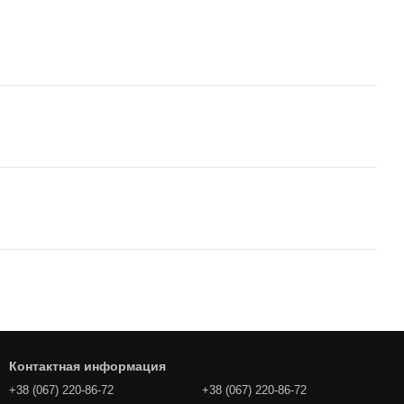
Контактная информация
+38 (067) 220-86-72
+38 (067) 220-86-72