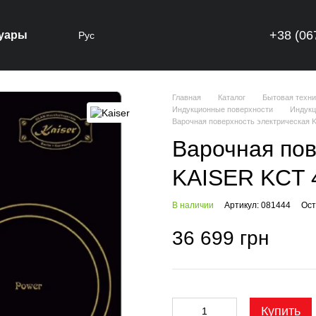
+38 (06
уары
Рус
Главная
Каталог
Бытовая техни
Индукционные поверхности
Индукц
Варочная поверхность электрическая 
Варочная пов
KAISER KCT 
В наличии
Артикул: 081444
Ост
36 699 грн
Купить