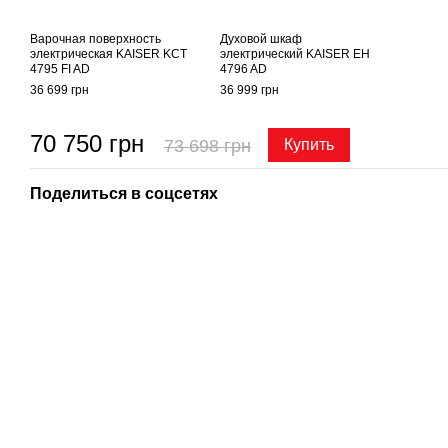
Варочная поверхность
Духовой шкаф
электрическая KAISER KCT
электрический KAISER EH
4795 FI AD
4796 AD
36 699 грн
36 999 грн
70 750 грн
73 698 грн
Купить
Поделиться в соцсетях