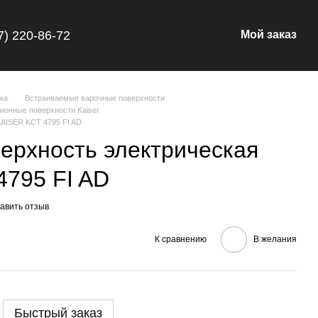
7) 220-86-72
Мой заказ
ка
Встраиваемые варочные поверхности
ионные поверхности Kaiser
KAISER KCT 4795 FI AD
ерхность электрическая
4795 FI AD
авить отзыв
К сравнению
В желания
Быстрый заказ