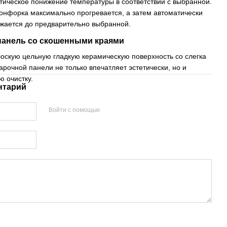
тическое понижение температуры в соответствии с выбранной.
конфорка максимально прогревается, а затем автоматически
ижается до предварительно выбранной.
панель со скошенными краями
оскую цельную гладкую керамическую поверхность со слегка
рочной панели не только впечатляет эстетически, но и
ю очистку.
нтарий
Войти с помощью