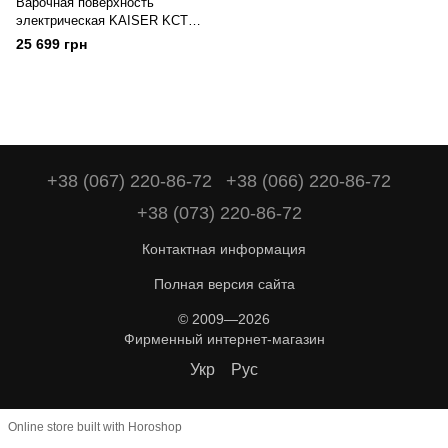
Варочная поверхность
электрическая KAISER KCT
6715 FW
25 699 грн
+38 (067) 220-86-72
+38 (066) 220-86-72
+38 (073) 220-86-72
Контактная информация
Полная версия сайта
© 2009—2026
Фирменный интернет-магазин
Укр
Рус
Online store built with Horoshop