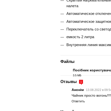
Скрытый нагревательный
налета
Автоматическое отключен
Автоматическое защитное
Переключатель со свето
емкость 2 литра
Внутренняя линия максим
Файлы
Посібник користувач
3.5 МБ
PDF
Отзывы
1
Анонім
13.08.2022 в 09:
Чайник просто вогонь!!!
Ответить