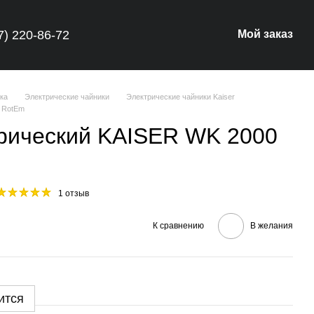
7) 220-86-72
Мой заказ
ка
Электрические чайники
Электрические чайники Kaiser
0 RotEm
трический KAISER WK 2000
1 отзыв
К сравнению
В желания
ится