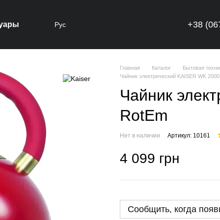
+38 (06
уары
Рус
Главная
Каталог
Бытовая техни
Чайник электрический KAISER WK 200
Чайник элек
RotEm
Нет в наличии
Артикул: 10161
4 099 грн
Сообщить, когда появ