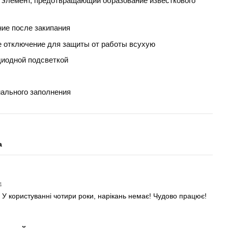
 элемент, предотвращающий образование известкового
ие после закипания
 отключение для защиты от работы всухую
диодной подсветкой
ального заполнения
а
54
! У користуванні чотири роки, нарікань немає! Чудово працює!