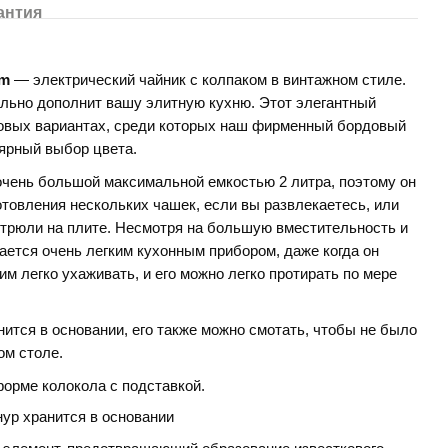
антия
Em
— электрический
чайник с колпаком в винтажном стиле.
ально дополнит вашу элитную кухню.
Этот элегантный
товых вариантах, среди которых наш фирменный бордовый
ярный выбор цвета.
очень большой максимальной емкостью 2 литра, поэтому он
товления нескольких чашек, если вы развлекаетесь, или
трюли на плите.
Несмотря на большую вместительность и
ается очень легким кухонным прибором, даже когда он
ним легко ухаживать, и его можно легко протирать по мере
ится в основании, его также можно смотать, чтобы не было
ом столе.
форме колокола с подставкой.
нур хранится в основании